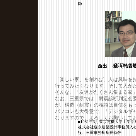
師
AKIRA NI
西出 章（代表
「楽しい家」を創れば、人は興味を
行ってみたくなります。そして人が
そんな、「友達がたくさん集まる家
なお、三重県では、耐震診断判定会
が、構造（耐震）の相談は自信をも
パソコンも大得意で、「デジタルギ
なりますので、よろしくお願いして
■1981年3月東京電機大学工学部
株式会社森永建築設計事務所入社■
役、三重事務所所長就任