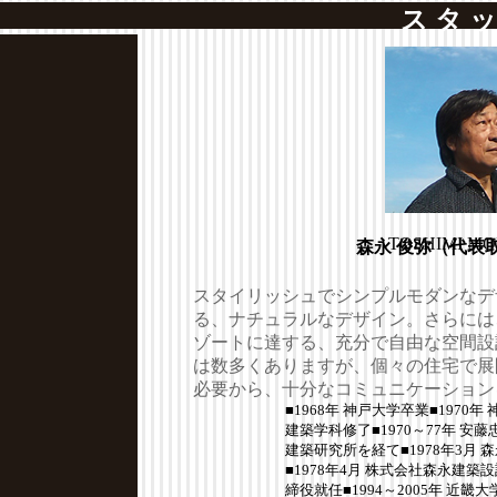
ス タ ッ
TOSHIMI M
森永 俊弥（代表
スタイリッシュでシンプルモダンなデ
る、ナチュラルなデザイン。さらには
ゾートに達する、充分で自由な空間設
は数多くありますが、個々の住宅で展
必要から、十分なコミュニケーション
■1968年 神戸大学卒業■1970
建築学科修了■1970～77年 
建築研究所を経て■1978年3月
■1978年4月 株式会社森永建
締役就任■1994～2005年 近畿